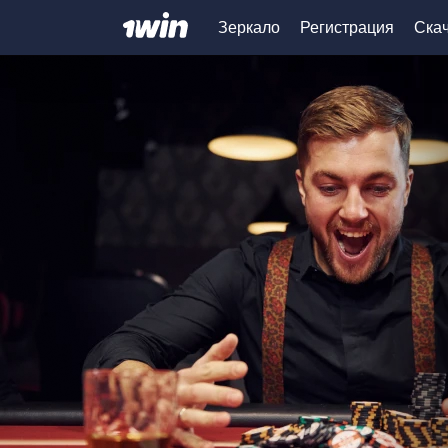
Зеркало
Регистрация
Ска