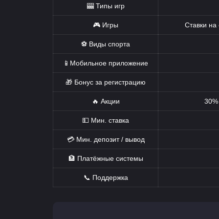
🎰 Типы игр
🎮 Игры
Ставки на 
⚽ Виды спорта
📱Мобильное приложение
🎁 Бонус за регистрацию
🔥 Акции
30% 
💵 Мин. ставка
💳 Мин. депозит / вывод
🏦 Платёжные системы
📞 Поддержка