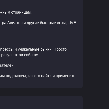
ужным страницам.
игра Авиатор и другие быстрые игры, LIVE
спрессы и уникальные рынки. Просто
 результатов события.
вателей.
ы подскажем, как его найти и применить.