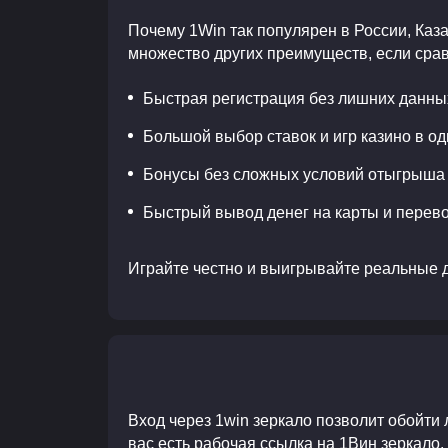
Почему 1Win так популярен в России, Каза
множество других преимуществ, если срав
Быстрая регистрация без лишних данны
Большой выбор ставок и игр казино в од
Бонусы без сложных условий отыгрыша
Быстрый вывод денег на карты и перев
Играйте честно и выигрывайте реальные д
Вход через 1win зеркало позволит обойти 
вас есть рабочая ссылка на 1Вин зеркало.