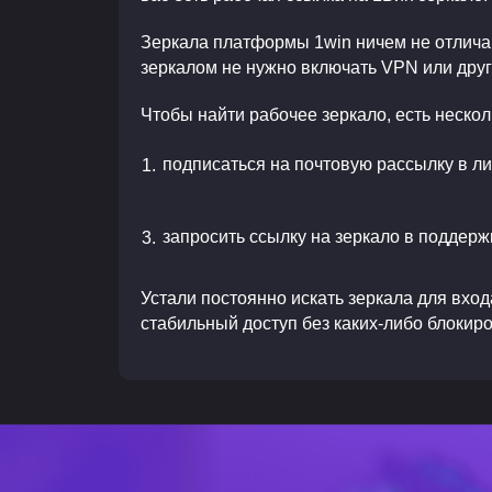
Зеркала платформы 1win ничем не отличают
зеркалом не нужно включать VPN или дру
Чтобы найти рабочее зеркало, есть неско
подписаться на почтовую рассылку в л
запросить ссылку на зеркало в поддерж
Устали постоянно искать зеркала для вхо
стабильный доступ без каких-либо блокир