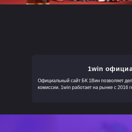
1win официа
Официальный сайт БК 1Вин позволяет делат
комиссии. 1win работает на рынке с 2016 