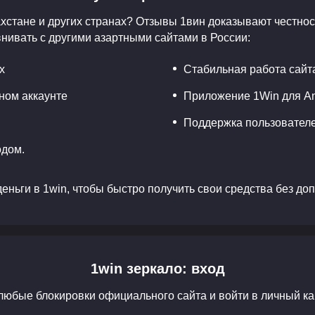
хстане и других странах? Отзывы 1вин доказывают честност
нивать с другими азартными сайтами в России:
х
Стабильная работа сайта
ном аккаунте
Приложение 1Win для An
Поддержка пользователе
одом.
еньги в 1win, чтобы быстро получить свои средства без до
1win зеркало: вход
любые блокировки официального сайта и войти в личный каб