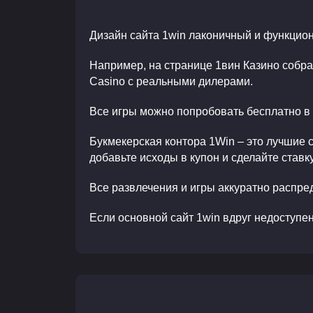
Дизайн сайта 1win лаконичный и функцио
Например, на странице 1вин Казино собра
Casino с реальными дилерами.
Все игры можно попробовать бесплатно в
Букмекерская контора 1Win – это лучшие
добавьте исходы в купон и сделайте став
Все развлечения и игры аккуратно распре
Если основной сайт 1win вдруг недоступе